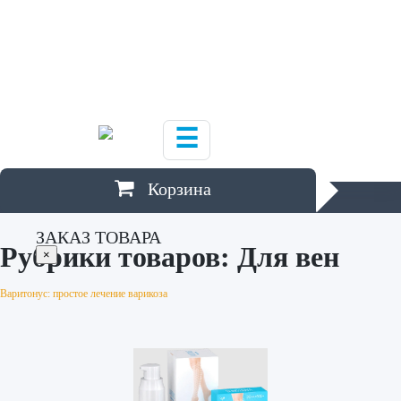
Ю
Южно-Сахалинск
Я
Якутск
,
Ярославль
☰
Корзина
ЗАКАЗ ТОВАРА
Рубрики товаров:
Для вен
×
Варитонус: простое лечение варикоза