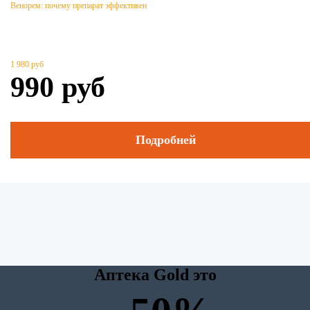
Венорем: почему препарат эффективен
1 980
руб
990
руб
Подробней
Аптека Gold это