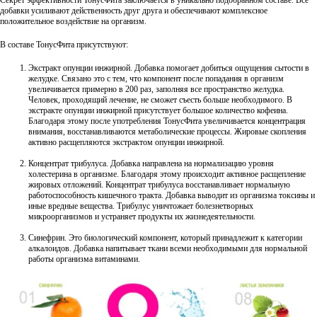
добавки усиливают действенность друг друга и обеспечивают комплексное
положительное воздействие на организм.
В составе ТонусФита присутствуют:
Экстракт опунции инжирной. Добавка помогает добиться ощущения сытости в
желудке. Связано это с тем, что компонент после попадания в организм
увеличивается примерно в 200 раз, заполняя все пространство желудка.
Человек, проходящий лечение, не сможет съесть больше необходимого. В
экстракте опунции инжирной присутствует большое количество кофеина.
Благодаря этому после употребления ТонусФита увеличивается концентрация
внимания, восстанавливаются метаболические процессы. Жировые скопления
активно расщепляются экстрактом опунции инжирной.
Концентрат трибулуса. Добавка направлена на нормализацию уровня
холестерина в организме. Благодаря этому происходит активное расщепление
жировых отложений. Концентрат трибулуса восстанавливает нормальную
работоспособность кишечного тракта. Добавка выводит из организма токсины и
иные вредные вещества. Трибулус уничтожает болезнетворных
микроорганизмов и устраняет продукты их жизнедеятельности.
Синефрин. Это биологический компонент, который принадлежит к категории
алкалоидов. Добавка напитывает ткани всеми необходимыми для нормальной
работы организма витаминами.