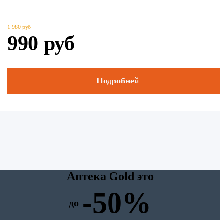
1 980
руб
990
руб
Подробней
Аптека Gold это
-50%
до