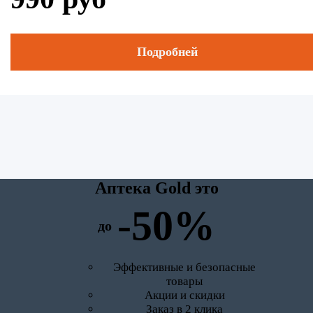
Подробней
Аптека Gold это
-50%
до
Эффективные и безопасные
товары
Акции и скидки
Заказ в 2 клика