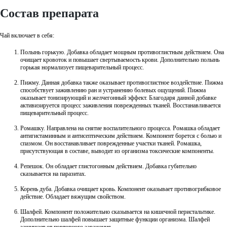
Состав препарата
Чай включает в себя:
Полынь горькую. Добавка обладает мощным противоглистным действием. Она
очищает кровоток и повышает свертываемость крови. Дополнительно полынь
горькая нормализует пищеварительный процесс.
Пижму. Данная добавка также оказывает противоглистное воздействие. Пижма
способствует заживлению ран и устранению болевых ощущений. Пижма
оказывает тонизирующий и желчегонный эффект. Благодаря данной добавке
активизируется процесс заживления поврежденных тканей. Восстанавливается
пищеварительный процесс.
Ромашку. Направлена на снятие воспалительного процесса. Ромашка обладает
антигистаминным и антисептическим действием. Компонент борется с болью и
спазмом. Он восстанавливает поврежденные участки тканей. Ромашка,
присутствующая в составе, выводит из организма токсические компоненты.
Репешок. Он обладает глистогонным действием. Добавка губительно
сказывается на паразитах.
Корень дуба. Добавка очищает кровь. Компонент оказывает противогрибковое
действие. Обладает вяжущим свойством.
Шалфей. Компонент положительно сказывается на кишечной перистальтике.
Дополнительно шалфей повышает защитные функции организма. Шалфей
защищает от повторного заражения.