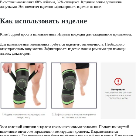
В составе наколенника 68% нейлона, 32% спандекса. Крупные ленты дополнены
липучками. Это помогает надежно зафиксировать изделие на ноге.
Как использовать изделие
Knee Support прост в использовании. Изделие подходит для ежедневного применения.
Для использования наколенника требуется надеть его на конечность. Необходимо
отцентрировать зону колена. Зафиксировать изделие можно ремнями при помощи
липких фиксаторов.
Зона коленной чашечки выделена яркими неоновыми полосами. Правильно надетый
наколенник ничего не пережимает и не нарушает кровоток. Изделие является
всесезонным. Его использование будет комфортно как зимой, так и летом. Наколенник