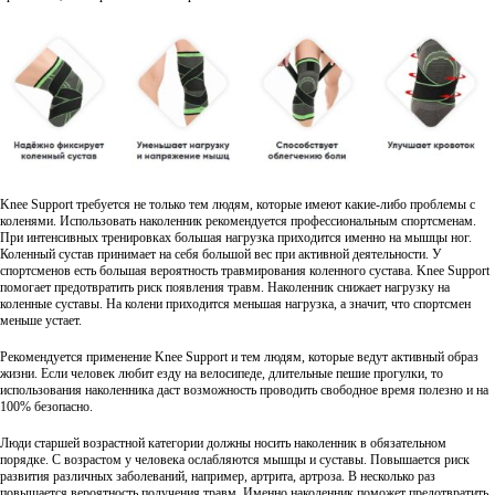
Knee Support требуется не только тем людям, которые имеют какие-либо проблемы с
коленями. Использовать наколенник рекомендуется профессиональным спортсменам.
При интенсивных тренировках большая нагрузка приходится именно на мышцы ног.
Коленный сустав принимает на себя большой вес при активной деятельности. У
спортсменов есть большая вероятность травмирования коленного сустава. Knee Support
помогает предотвратить риск появления травм. Наколенник снижает нагрузку на
коленные суставы. На колени приходится меньшая нагрузка, а значит, что спортсмен
меньше устает.
Рекомендуется применение Knee Support и тем людям, которые ведут активный образ
жизни. Если человек любит езду на велосипеде, длительные пешие прогулки, то
использования наколенника даст возможность проводить свободное время полезно и на
100% безопасно.
Люди старшей возрастной категории должны носить наколенник в обязательном
порядке. С возрастом у человека ослабляются мышцы и суставы. Повышается риск
развития различных заболеваний, например, артрита, артроза. В несколько раз
повышается вероятность получения травм. Именно наколенник поможет предотвратить