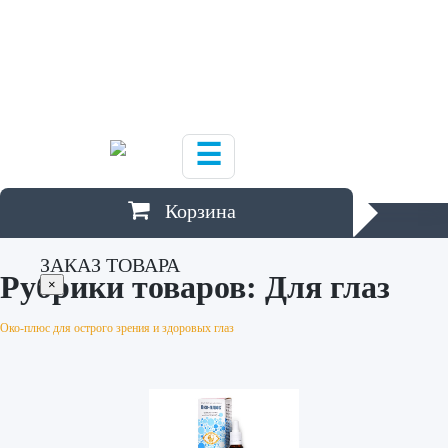
Ю
Южно-Сахалинск
Я
Якутск
,
Ярославль
☰
Корзина
ЗАКАЗ ТОВАРА
Рубрики товаров:
Для глаз
×
Око-плюс для острого зрения и здоровых глаз