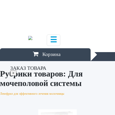
Ю
Южно-Сахалинск
Я
Якутск
,
Ярославль
☰
Корзина
ЗАКАЗ ТОВАРА
Рубрики товаров:
Для
×
мочеполовой системы
Левефрил для эффективного лечения молочницы