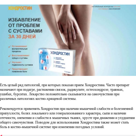
Есть целый ряд патологий, при которых показан прием Хондростина. Часто препарат
назначают при подагре, растяжении связок, радикулите, остеохондрозе, травмах,
ушибах, бурситах. Лекарство положительно сказывается на самочувствии при
различных патологиях костно-хрящевой системы.
Рекомендуется применять Хондростин при наличии мышечной слабости и болезненной
припухлости, болях локального или генерализованного характера, сыпи и наличии
отечности, онемении и слабости в мышечных тканях, хрусте при движении и ухудшении
общего самочувствия. Поводом для использования Хондростина также может стать
боль в костно-мышечной системе при изменении погодных условий.