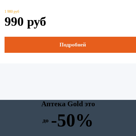
1 980
руб
990
руб
Подробней
Аптека Gold это
-50%
до