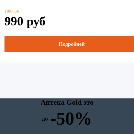
1 980
руб
990
руб
Подробней
Аптека Gold это
-50%
до