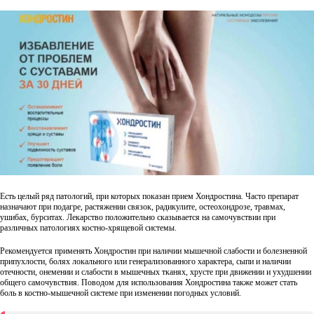
Есть целый ряд патологий, при которых показан прием Хондростина. Часто препарат
назначают при подагре, растяжении связок, радикулите, остеохондрозе, травмах,
ушибах, бурситах. Лекарство положительно сказывается на самочувствии при
различных патологиях костно-хрящевой системы.
Рекомендуется применять Хондростин при наличии мышечной слабости и болезненной
припухлости, болях локального или генерализованного характера, сыпи и наличии
отечности, онемении и слабости в мышечных тканях, хрусте при движении и ухудшении
общего самочувствия. Поводом для использования Хондростина также может стать
боль в костно-мышечной системе при изменении погодных условий.