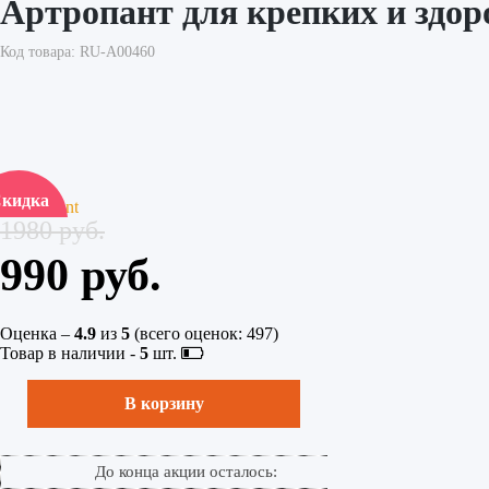
Артропант для крепких и здор
Код товара: RU-A00460
кидка
50%
1980 руб.
990 руб.
Оценка –
4.9
из
5
(всего оценок:
497
)
Товар в наличии -
5
шт.
В корзину
До конца акции осталось: