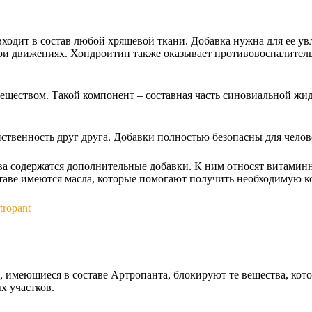
входит в состав любой хрящевой ткани. Добавка нужна для ее у
при движениях. Хондроитин также оказывает противовоспалител
еществом. Такой компонент – составная часть синовиальной жид
твенность друг друга. Добавки полностью безопасны для челов
а содержатся дополнительные добавки. К ним относят витамин
ставе имеются масла, которые помогают получить необходимую 
имеющиеся в составе Артропанта, блокируют те вещества, котор
х участков.