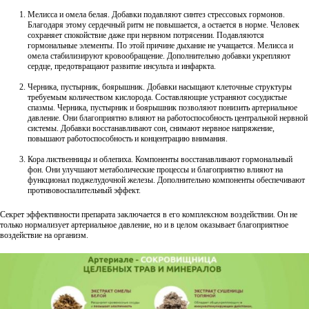
Мелисса и омела белая. Добавки подавляют синтез стрессовых гормонов.
Благодаря этому сердечный ритм не повышается, а остается в норме. Человек
сохраняет спокойствие даже при нервном потрясении. Подавляются
гормональные элементы. По этой причине дыхание не учащается. Мелисса и
омела стабилизируют кровообращение. Дополнительно добавки укрепляют
сердце, предотвращают развитие инсульта и инфаркта.
Черника, пустырник, боярышник. Добавки насыщают клеточные структуры
требуемым количеством кислорода. Составляющие устраняют сосудистые
спазмы. Черника, пустырник и боярышник позволяют понизить артериальное
давление. Они благоприятно влияют на работоспособность центральной нервной
системы. Добавки восстанавливают сон, снимают нервное напряжение,
повышают работоспособность и концентрацию внимания.
Кора лиственницы и облепиха. Компоненты восстанавливают гормональный
фон. Они улучшают метаболические процессы и благоприятно влияют на
функционал поджелудочной железы. Дополнительно компоненты обеспечивают
противовоспалительный эффект.
Секрет эффективности препарата заключается в его комплексном воздействии. Он не
только нормализует артериальное давление, но и в целом оказывает благоприятное
воздействие на организм.