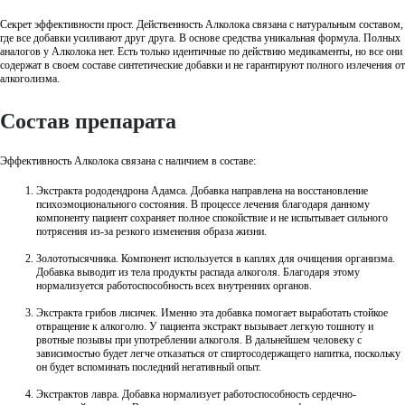
Секрет эффективности прост. Действенность Алколока связана с натуральным составом,
где все добавки усиливают друг друга. В основе средства уникальная формула. Полных
аналогов у Алколока нет. Есть только идентичные по действию медикаменты, но все они
содержат в своем составе синтетические добавки и не гарантируют полного излечения от
алкоголизма.
Состав препарата
Эффективность Алколока связана с наличием в составе:
Экстракта рододендрона Адамса. Добавка направлена на восстановление
психоэмоционального состояния. В процессе лечения благодаря данному
компоненту пациент сохраняет полное спокойствие и не испытывает сильного
потрясения из-за резкого изменения образа жизни.
Золототысячника. Компонент используется в каплях для очищения организма.
Добавка выводит из тела продукты распада алкоголя. Благодаря этому
нормализуется работоспособность всех внутренних органов.
Экстракта грибов лисичек. Именно эта добавка помогает выработать стойкое
отвращение к алкоголю. У пациента экстракт вызывает легкую тошноту и
рвотные позывы при употреблении алкоголя. В дальнейшем человеку с
зависимостью будет легче отказаться от спиртосодержащего напитка, поскольку
он будет вспоминать последний негативный опыт.
Экстрактов лавра. Добавка нормализует работоспособность сердечно-